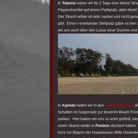
In
Talpona
haben wir für 2 Tage eine kleine Str
Pappschachtel auf einem Parkplatz, aber direkt
Der Strand selber ist sehr sauber und nicht ger
gibt. Einen i-overlander Stellplatz gäbe es hi
wir uns auch über den Luxus einer Dusche und 
In
Agonda
hatten wir in den
Constantina Huts
di
Schatten im Gegensatz zur teureren Beach Front 
parken. Hier haben wir uns so wohl gefühlt, das
einen Strand weiter in
Palolem
storniert haben.
Kurz vor Beginn der Hauptsaison Mitte Dezember