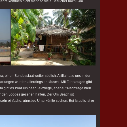
 Jahre kommen nicht mehr so viele Besucher nach Goa.
a, einen Bundesstaat weiter südlich. Attilla hatte uns in der
rtungen wurden allerdings enttäuscht. Mit Fahrzeugen gibt
um gibt es zwar ein paar Feldwege, aber auf Nachfrage hieß
er den Lodges gesehen hatten. Der Om Beach ist
sehr einfache, günstige Unterkünfte suchen. Bei Israelis ist er