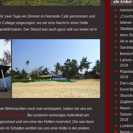
alle Artikel
iranisch
s für zwei Tage ein Zimmer im Namaste Cafe genommen und
„Couchs
Isfahan
 Cottage umgezogen, wo wir eine Nacht in einer Hütte
Städtet
stellt haben. Der Strand war auch ganz nett nur leider ist in
Irans S
Ab in d
Sandstu
Belutsch
Lahore 
2019
Rajastan
2019
Das Lag
Good By
Strandh
Zugfahr
Nepal 
ber Weihnachten noch mal verdoppeln, haben wir uns ein
Sawyer M
m
Peace Garden
. Bei unserem vorherigen Aufenthalt am
2018
ngeschaut und uns eine der Hütten reserviert. Die war dann
Lumbini
hön im Schatten wollten sie uns eine Hütte in der prallen
Nepal – 