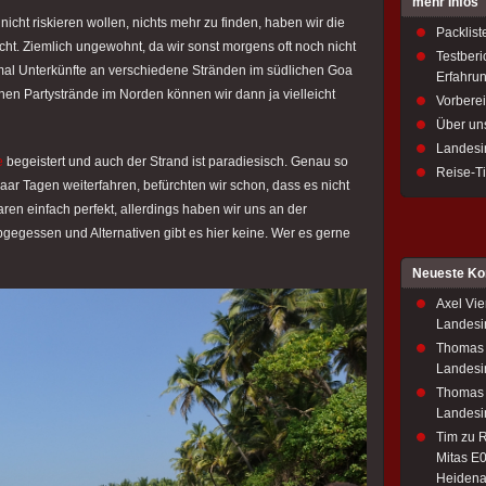
mehr Infos
cht riskieren wollen, nichts mehr zu finden, haben wir die
Packlist
ht. Ziemlich ungewohnt, da wir sonst morgens oft noch nicht
Testberi
mal Unterkünfte an verschiedene Stränden im südlichen Goa
Erfahru
nen Partystrände im Norden können wir dann ja vielleicht
Vorbere
Über un
Landesi
e
begeistert und auch der Strand ist paradiesisch. Genau so
Reise-T
paar Tagen weiterfahren, befürchten wir schon, dass es nicht
en einfach perfekt, allerdings haben wir uns an der
egessen und Alternativen gibt es hier keine. Wer es gerne
Neueste K
Axel Vie
Landesi
Thomas
Landesi
Thomas
Landesi
Tim
zu
R
Mitas E0
Heidena