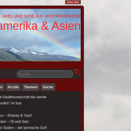
sitemap
impressum
news-abo
AXEL UND SUSE AUF MOTORRADREISE
amerika & Asien
en
Archiv
Themen
Suche
e Gastfreundschaft die zweite
urfen“ im Iran
our – Shiaraz & Yazd
üden – Öl und Salz
en Süden – der persische Golf