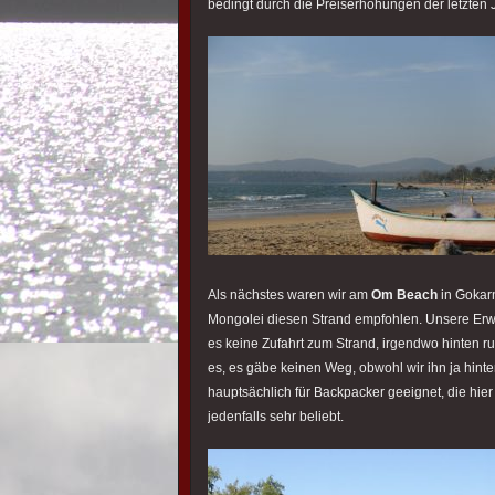
bedingt durch die Preiserhöhungen der letzten
Als nächstes waren wir am
Om Beach
in Gokarn
Mongolei diesen Strand empfohlen. Unsere Erwa
es keine Zufahrt zum Strand, irgendwo hinten r
es, es gäbe keinen Weg, obwohl wir ihn ja hint
hauptsächlich für Backpacker geeignet, die hier 
jedenfalls sehr beliebt.