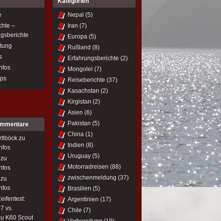
Kategorien
e
Nepal
(5)
chte –
Iran
(7)
ngsberichte
Europa
(5)
itung
Rußland
(8)
s
Erfahrungsberichte
(2)
nfos
Mongolei
(7)
ips
Reiseberichte
(37)
Kasachstan
(2)
Kirgistan
(2)
Asien
(6)
Pakistan
(5)
ommentare
China
(1)
rtlböck
zu
Indien
(8)
nfos
Uruguay
(5)
zu
Motorradreisen
(88)
nfos
zwischenmeldung
(37)
zu
nfos
Brasilien
(5)
eifentest:
Argentinien
(17)
7 vs.
Chile
(7)
u K60 Scout