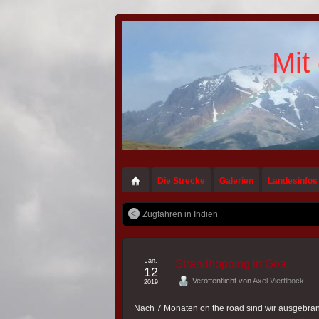
Mit
Die Strecke
Galerien
Landesinfos
Zugfahren in Indien
Jan.
Strandhopping in Goa
12
Veröffentlicht von
Axel Viertlböck
2019
Nach 7 Monaten on the road sind wir ausgebrann