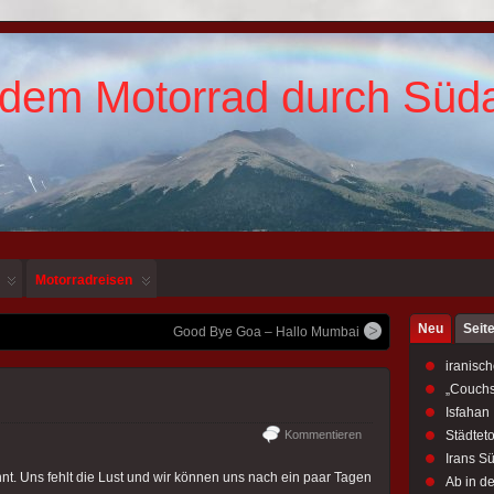
 dem Motorrad durch Süd
Motorradreisen
Neu
Seit
Good Bye Goa – Hallo Mumbai
iranisch
„Couchs
Isfahan
Kommentieren
Städtet
Irans S
t. Uns fehlt die Lust und wir können uns nach ein paar Tagen
Ab in d