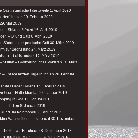
e Gastfreundschaft die zweite
1. April 2020
urfen“ im Iran
19. Februar 2020
29. Mai 2019
our – Shiaraz & Yazd
16. April 2019
üden – Öl und Salz
6. April 2019
en Süden – der persische Golf
30. März 2019
rm zur Begrüßung
24. März 2019
istan – frei is anders
17. März 2019
& Multan – Gastfreundliches Pakistan
10. März
 – unsere letzten Tage in Indien
28. Februar
er des Lager Ladens
14. Februar 2019
e Goa – Hallo Mumbai
23. Januar 2019
opping in Goa
12. Januar 2019
en in Indien
8. Januar 2019
– Rund um Kathmandu
2. Januar 2019
ini Wasserfilter – Testbericht
30. Dezember
 – Pokhara – Bandipur
28. Dezember 2018
ab durch die Midhills
23. Dezember 2018