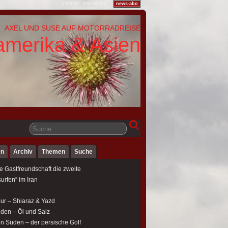
sitemap
impressum
news-abo
AXEL UND SUSE AUF MOTORRADREISE
amerika & Asien
en
Archiv
Themen
Suche
e Gastfreundschaft die zweite
urfen“ im Iran
our – Shiaraz & Yazd
üden – Öl und Salz
en Süden – der persische Golf