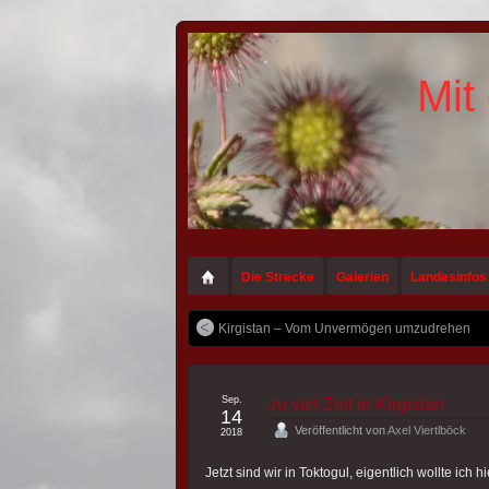
Mit
Die Strecke
Galerien
Landesinfos
Kirgistan – Vom Unvermögen umzudrehen
Sep.
zu viel Zeit in Kirgistan
14
Veröffentlicht von
Axel Viertlböck
2018
Jetzt sind wir in Toktogul, eigentlich wollte ich 