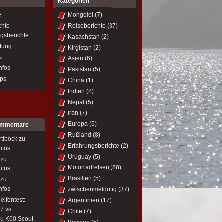
Kategorien
e
Mongolei
(7)
chte –
Reiseberichte
(37)
ngsberichte
Kasachstan
(2)
itung
Kirgistan
(2)
s
Asien
(6)
nfos
Pakistan
(5)
ips
China
(1)
Indien
(8)
Nepal
(5)
Iran
(7)
Europa
(5)
ommentare
Rußland
(8)
rtlböck
zu
Erfahrungsberichte
(2)
nfos
Uruguay
(5)
zu
Motorradreisen
(88)
nfos
Brasilien
(5)
zu
nfos
zwischenmeldung
(37)
eifentest:
Argentinien
(17)
7 vs.
Chile
(7)
u K60 Scout