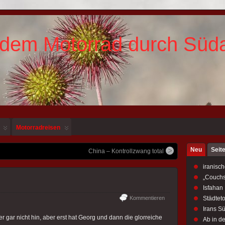
 dem Motorrad durch Süd
Motorradreisen
Neu
Seit
China – Kontrollzwang total
iranisch
„Couchs
Isfahan
Kommentieren
Städtet
Irans S
hier gar nicht hin, aber erst hat Georg und dann die glorreiche
Ab in d