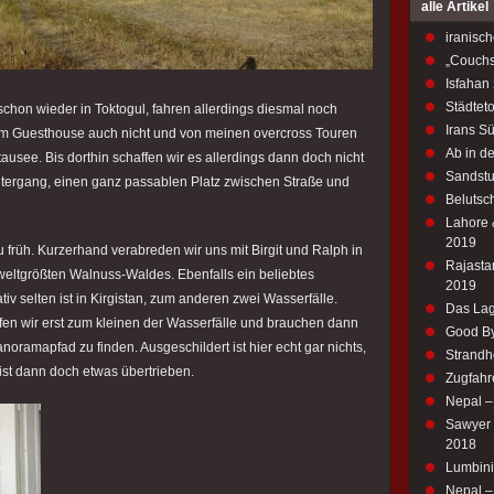
alle Artikel
iranisch
„Couchs
Isfahan
Städtet
chon wieder in Toktogul, fahren allerdings diesmal noch
Irans S
dem Guesthouse auch nicht und von meinen overcross Touren
Ab in d
ausee. Bis dorthin schaffen wir es allerdings dann doch nicht
Sandstu
tergang, einen ganz passablen Platz zwischen Straße und
Belutsch
Lahore 
2019
u früh. Kurzerhand verabreden wir uns mit Birgit und Ralph in
Rajastan
eltgrößten Walnuss-Waldes. Ebenfalls ein beliebtes
2019
iv selten ist in Kirgistan, zum anderen zwei Wasserfälle.
Das Lag
en wir erst zum kleinen der Wasserfälle und brauchen dann
Good By
ramapfad zu finden. Ausgeschildert ist hier echt gar nichts,
Strandh
st dann doch etwas übertrieben.
Zugfahr
Nepal 
Sawyer M
2018
Lumbini
Nepal – 