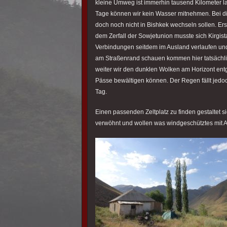
kleine Umweg ist immerhin tausend Kilometer la
Tage können wir kein Wasser mitnehmen. Bei di
doch noch nicht in Bishkek wechseln sollen. Er
dem Zerfall der Sowjetunion musste sich Kirgis
Verbindungen seitdem im Ausland verlaufen un
am Straßenrand schauen kommen hier tatsächlich 
weiter wir den dunklen Wolken am Horizont ent
Pässe bewältigen können. Der Regen fällt jedo
Tag.
Einen passenden Zeltplatz zu finden gestaltet s
verwöhnt und wollen was windgeschütztes mit 