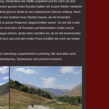
ng, mindestens die Hälfte ungeteert und für mehr als drei
esen ganzen extra Runden hätten wir unsere Reifen vielleicht
stmal geht es direkt an der usbekischen Grenze entlang. Nach
tan hier erstmal neue Straßen bauen, da die kürzesten
d so ganze Regionen abgeschnitten waren. So wie die Leute
nicht allzu oft Touristen auf Motorrädern vorbei und je
gegen fahren, desto mehr zweifeln wir, ob wir die kommenden
ch kurz aus und den ersten Pass schaffen wir noch am ersten
ich allerdings ungewöhnlich schwierig. Wir sind aber auch
Abendsonne, Spülwasser und schöner Aussicht.