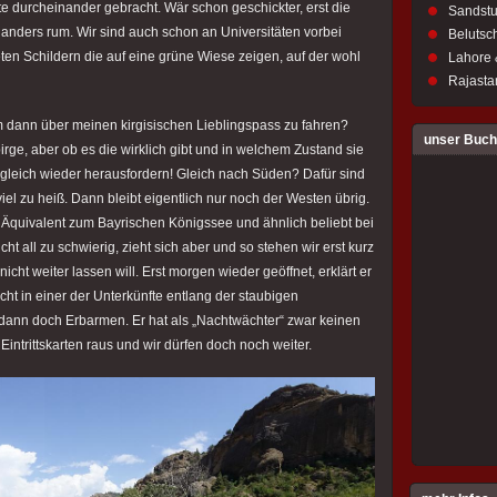
e durcheinander gebracht. Wär schon geschickter, erst die
Sandstu
anders rum. Wir sind auch schon an Universitäten vorbei
Belutsch
en Schildern die auf eine grüne Wiese zeigen, auf der wohl
Lahore 
Rajastan
dann über meinen kirgisischen Lieblingspass zu fahren?
unser Buch
ge, aber ob es die wirklich gibt und in welchem Zustand sie
t gleich wieder herausfordern! Gleich nach Süden? Dafür sind
viel zu heiß. Dann bleibt eigentlich nur noch der Westen übrig.
 Äquivalent zum Bayrischen Königssee und ähnlich beliebt bei
cht all zu schwierig, zieht sich aber und so stehen wir erst kurz
cht weiter lassen will. Erst morgen wieder geöffnet, erklärt er
ht in einer der Unterkünfte entlang der staubigen
 dann doch Erbarmen. Er hat als „Nachtwächter“ zwar keinen
intrittskarten raus und wir dürfen doch noch weiter.