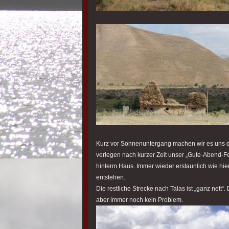
Kurz vor Sonnenuntergang machen wir es uns 
verlegen nach kurzer Zeit unser „Gute-Abend-F
hinterm Haus. Immer wieder erstaunlich wie hi
entstehen.
Die restliche Strecke nach Talas ist „ganz nett“
aber immer noch kein Problem.