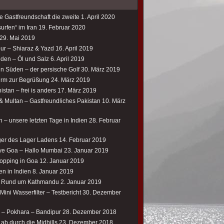
e Gastfreundschaft die zweite
1. April 2020
urfen“ im Iran
19. Februar 2020
29. Mai 2019
our – Shiaraz & Yazd
16. April 2019
üden – Öl und Salz
6. April 2019
en Süden – der persische Golf
30. März 2019
rm zur Begrüßung
24. März 2019
istan – frei is anders
17. März 2019
& Multan – Gastfreundliches Pakistan
10. März
 – unsere letzten Tage in Indien
28. Februar
er des Lager Ladens
14. Februar 2019
e Goa – Hallo Mumbai
23. Januar 2019
opping in Goa
12. Januar 2019
en in Indien
8. Januar 2019
– Rund um Kathmandu
2. Januar 2019
ini Wasserfilter – Testbericht
30. Dezember
 – Pokhara – Bandipur
28. Dezember 2018
ab durch die Midhills
23. Dezember 2018