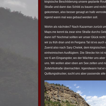
kirgisische Beschilderung unsere geplante Rout
Straße und dann das Schild zu bauen und nicht 
gekommen, also besser gesagt an halb verrostet
irgend wann mal was gebaut werden soll.
Wohin als nächstes? Nach Kazarman zurück um 
Maps.me kennt da zwar eine Straße durchs Gebir
dann ist? Nochmal sollten wir unser Glück nich
wir zu früh dran und im Fergana Tal ist es auch 
Zuerst also nach Sary Chelek, dem kirgisischen
einheimischen Ausflüglern. Die Strecke hin ist ni
vor 6 am Eingangstor, wo der Wächter uns aber ni
uns. Wir wollen aber oben am See zelten und nic
Zufahrtsstraße übernachten. Irgendwann hat er
Quittungsdrucker, sucht uns aber passende alte E