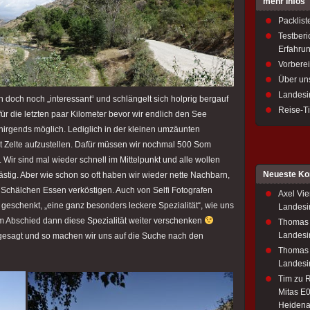
mehr Infos
Packlist
Testberi
Erfahru
Vorbere
Über un
Landesi
 doch noch „interessant“ und schlängelt sich holprig bergauf
Reise-T
ür die letzten paar Kilometer bevor wir endlich den See
 nirgends möglich. Lediglich in der kleinen umzäunten
t Zelte aufzustellen. Dafür müssen wir nochmal 500 Som
. Wir sind mal wieder schnell im Mittelpunkt und alle wollen
Neueste K
ästig. Aber wie schon so oft haben wir wieder nette Nachbarn,
m Schälchen Essen verköstigen. Auch von Selfi Fotografen
Axel Vie
eschenkt, „eine ganz besonders leckere Spezialität“, wie uns
Landesi
m Abschied dann diese Spezialität weiter verschenken
Thomas
Landesi
gesagt und so machen wir uns auf die Suche nach den
Thomas
Landesi
Tim
zu
R
Mitas E0
Heidena