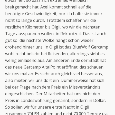
etwas her, so dass sich extremes Wellblech
breitgemacht hat. Axel kommt schnell auf die
benötigte Geschwindigkeit, nur ich halte sie immer
nicht so lange durch. Trotzdem schaffen wir die
restlichen Kilometer bis Ölgii, wo wir die nächsten
Tage ausspannen wollen, in Rekordzeit. Das ist auch
gut so, die nächste Wolke hängt schon wieder
drohend hinter uns. In Ölgii ist das BlueWolf Gercamp
wohl recht beliebt bei Reisenden, allerdings sieht es
wenig einladend aus. Am anderen Ende der Stadt hat
das neue Gercamp AltaiPoint eröffnet, das schauen
wir uns mal an. Es sieht auch gleich viel besser aus,
also mieten wir uns dort ein. Dummerweise hat sich
bei der Frage nach dem Preis ein Missverständnis
eingeschlichen: Der Mitarbeiter hat uns nicht den
Preis in Landeswährung genannt, sondern in Dollar.
So sollen wir für unsere erste Nacht in Ölgii
zusammen 70US$ zahlen und nicht 70.000 Tegreg (ca.