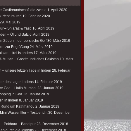
e Gastfreundschaft die zweite
1. April 2020
urfen“ im Iran
19. Februar 2020
29. Mai 2019
our – Shiaraz & Yazd
16. April 2019
üden – Öl und Salz
6. April 2019
en Süden – der persische Golf
30. März 2019
rm zur Begrüßung
24. März 2019
istan – frei is anders
17. März 2019
& Multan – Gastfreundliches Pakistan
10. März
 – unsere letzten Tage in Indien
28. Februar
er des Lager Ladens
14. Februar 2019
e Goa – Hallo Mumbai
23. Januar 2019
opping in Goa
12. Januar 2019
en in Indien
8. Januar 2019
– Rund um Kathmandu
2. Januar 2019
ini Wasserfilter – Testbericht
30. Dezember
 – Pokhara – Bandipur
28. Dezember 2018
ab durch die Midhills
23. Dezember 2018