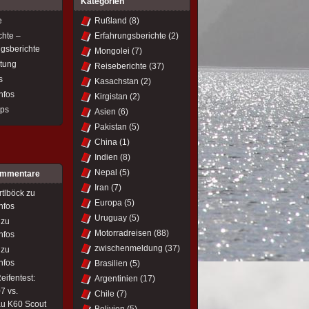
Kategorien
e
Rußland
(8)
chte –
Erfahrungsberichte
(2)
ngsberichte
Mongolei
(7)
itung
Reiseberichte
(37)
s
Kasachstan
(2)
nfos
Kirgistan
(2)
ips
Asien
(6)
Pakistan
(5)
China
(1)
Indien
(8)
Nepal
(5)
ommentare
Iran
(7)
rtlböck
zu
Europa
(5)
nfos
Uruguay
(5)
zu
Motorradreisen
(88)
nfos
zwischenmeldung
(37)
zu
nfos
Brasilien
(5)
eifentest:
Argentinien
(17)
7 vs.
Chile
(7)
u K60 Scout