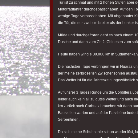
Tür ist zu schmal und mit 2 hohen Stufen aber d
Motorradfahrer durchgepasst haben. Auf den Fot
wenige Tage verpasst haben. Mit abgebauter Kis
die Tür, die nur zwei cm breiter als der Lenker ist
Müde und durchgefroren geht es nach einem 10 
Dusche und dann zum Chifa Chinesen zum spä
Heute haben wir die 30.000 km in Südamerika v
Die nächsten Tage verbringen wir in Huaraz un
der meine zerbröselten Zwischensohlen austaus
Das Wetter ist für die Jahreszeit ungewöhnlich 
Auf unsrer 3 Tages Runde um die Cordillera ü
leider auch kein all zu gutes Wetter und auch d
km zurück nach Carhuaz brauchen wir dann auc
Baustellen warten und auf der Passhöhe bedeck
Serpentinen.
Da sich meine Schuhsohle schon wieder löst, f