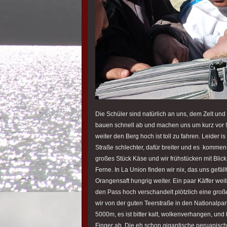
Die Schüler sind natürlich an uns, dem Zelt un
bauen schnell ab und machen uns um kurz vor 9
weiter den Berg hoch ist toll zu fahren. Leider i
Straße schlechter, dafür breiter und es komme
großes Stück Käse und wir frühstücken mit Blick
Ferne. In La Union finden wir nix, das uns gef
Orangensaft hungrig weiter. Ein paar Käffer wei
den Pass hoch verschandelt plötzlich eine gr
wir von der guten Teerstraße in den Nationalpa
5000m, es ist bitter kalt, wolkenverhangen, und
Finger ab. Die eh schon gigantische peruanisc