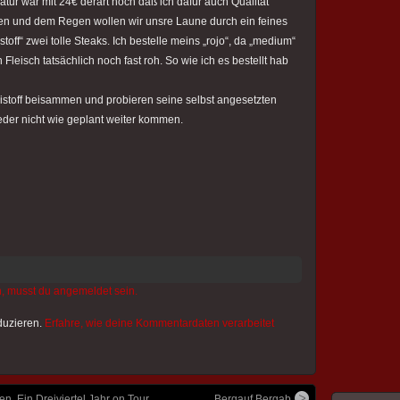
tur war mit 24€ derart hoch daß ich dafür auch Qualität
len und dem Regen wollen wir unsre Laune durch ein feines
off“ zwei tolle Steaks. Ich bestelle meins „rojo“, da „medium“
 Fleisch tatsächlich noch fast roh. So wie ich es bestellt hab
istoff beisammen und probieren seine selbst angesetzten
der nicht wie geplant weiter kommen.
, musst du angemeldet sein.
duzieren.
Erfahre, wie deine Kommentardaten verarbeitet
 Ein Dreiviertel Jahr on Tour
Bergauf Bergab