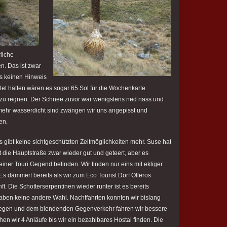
liche
n. Das ist zwar
es keinen Hinweis
et hätten wären es sogar 65 Sol für die Wochenkarte
 zu regnen. Der Schnee zuvor war wenigstens ned nass und
mehr wasserdicht sind zwängen wir uns angepisst und
en.
Es gibt keine sichtgeschützten Zeltmöglichkeiten mehr. Suse hat
st die Hauptstraße zwar wieder gut und geteert, aber es
iner Touri Gegend befinden. Wir finden nur eins mit ekliger
s dämmert bereits als wir zum Eco Tourist Dorf Olleros
ft. Die Schotterserpentinen wieder runter ist es bereits
haben keine andere Wahl. Nachtfahrten konnten wir bislang
egen und dem blendenden Gegenverkehr fahren wir bessere
hen wir 4 Anläufe bis wir ein bezahlbares Hostal finden. Die