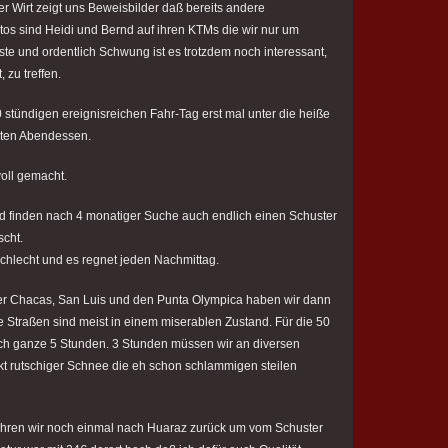
er Wirt zeigt uns Beweisbilder daß bereits andere
os sind Heidi und Bernd auf ihren KTMs die wir nur um
te und ordentlich Schwung ist es trotzdem noch interessant,
, zu treffen.
stündigen ereignisreichen Fahr-Tag erst mal unter die heiße
ten Abendessen.
oll gemacht.
d finden nach 4 monatiger Suche auch endlich einen Schuster
cht.
schlecht und es regnet jeden Nachmittag.
ber Chacas, San Luis und den Punta Olympica haben wir dann
ie Straßen sind meist in einem miserablen Zustand. Für die 50
h ganze 5 Stunden. 3 Stunden müssen wir an diversen
t rutschiger Schnee die eh schon schlammigen steilen
ahren wir noch einmal nach Huaraz zurück um vom Schuster