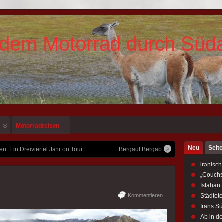
 dem Motorrad durch Süd
Motorradreisen
Neu
Seit
 Ein Dreiviertel Jahr on Tour
Bergauf Bergab
iranisch
„Couchs
Isfahan
Kommentieren
Städtet
Irans S
Ab in d