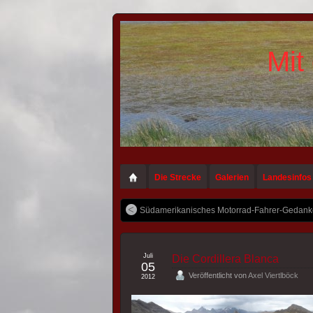
Mit
Die Strecke
Galerien
Landesinfos
Südamerikanisches Motorrad-Fahrer-Gedanken.
Juli
Die Cordillera Blanca
05
Veröffentlicht von
Axel Viertlböck
2012