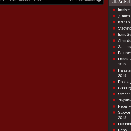
alle Artikel
iranisch
„Couchs
Isfahan
Städtet
Irans S
Ab in d
Sandstu
Belutsch
Lahore 
2019
Rajastan
2019
Das Lag
Good By
Strandh
Zugfahr
Nepal 
Sawyer M
2018
Lumbini
Nepal – 