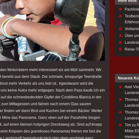
mehr Infos
Packlist
Testberi
Erfahru
Vorbere
Über un
Landesi
Reise-T
d den Motorrädern mehr interessiert als am Müll sammeln. Wir
 bereits aus dem Staub. Die schmale, einspurige Teerstraße
Neueste K
s bissl mehr Verkehr als uns lieb ist. Irgendwann wird die
Axel Vie
n uns keine Autos mehr entgegen. Nach dem Pass kaufe ich ein
Landesi
 auf die schneebedeckten Gipfel der Cordillera Blanca in der
Thomas
ällt zum Mittagessen und fahren nach einem Glas sauren
Landesi
ter finden wir dann Brot und Kuchen bei einem Bäcker. Weiter
Thomas
oße Mine das Panorama. Ganz oben auf der Passhöhe biegen
Landesi
rk, auf einen kleinen holprigen Drecksweg ab. Sind auf knapp
Tim
zu
R
Mitas E0
 beim Knipsen des grandioses Panoramas frieren mir fast die
Heidena
he Landschaft beeindruckt mich hier oben nochmal ganz