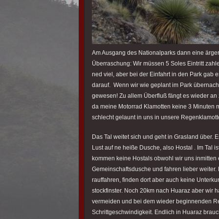
Am Ausgang des Nationalparks dann eine ärger
Überraschung: Wir müssen 5 Soles Eintritt zahle
ned viel, aber bei der Einfahrt in den Park gab 
darauf. Wenn wir wie geplant im Park übernacht
gewesen! Zu allem Überfluß fängt es wieder an
da meine Motorrad Klamotten keine 3 Minuten 
schlecht gelaunt in uns in unsere Regenklamott
Das Tal weitet sich und geht in Grasland über. 
Lust auf ne heiße Dusche, also Hostal . Im Tal i
kommen keine Hostals obwohl wir uns inmitten e
Gemeinschaftsdusche und fahren lieber weiter. E
rauffahren, finden dort aber auch keine Unterkun
stockfinster. Noch 20km nach Huaraz aber wir 
vermeiden und bei dem wieder beginnenden R
Schrittgeschwindigkeit. Endlich in Huaraz brauc