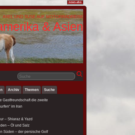
sitemap
impressum
news-abo
AXEL UND SUSE AUF MOTORRADREISE
amerika & Asien
en
Archiv
Themen
Suche
e Gastfreundschaft die zweite
urfen“ im Iran
our – Shiaraz & Yazd
üden – Öl und Salz
en Süden – der persische Golf