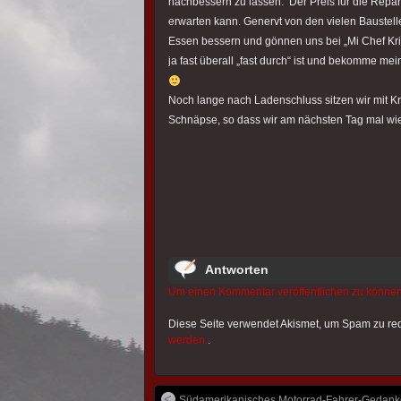
nachbessern zu lassen. Der Preis für die Repara
erwarten kann. Genervt von den vielen Baustel
Essen bessern und gönnen uns bei „Mi Chef Krist
ja fast überall „fast durch“ ist und bekomme mein
Noch lange nach Ladenschluss sitzen wir mit Kr
Schnäpse, so dass wir am nächsten Tag mal wie
Antworten
Um einen Kommentar veröffentlichen zu können
Diese Seite verwendet Akismet, um Spam zu re
werden.
.
Südamerikanisches Motorrad-Fahrer-Gedanken.