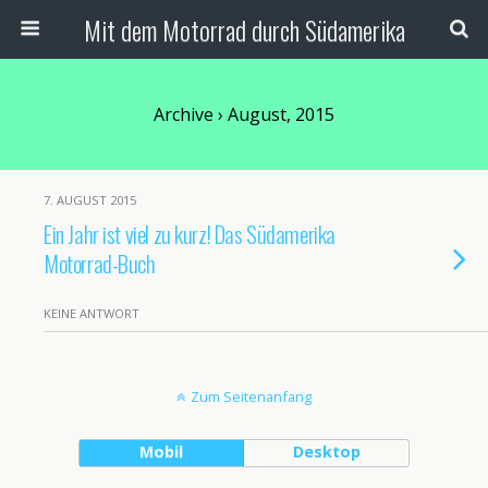
Mit dem Motorrad durch Südamerika
Archive › August, 2015
7. AUGUST 2015
Ein Jahr ist viel zu kurz! Das Südamerika
Motorrad-Buch
KEINE ANTWORT
Zum Seitenanfang
Mobil
Desktop