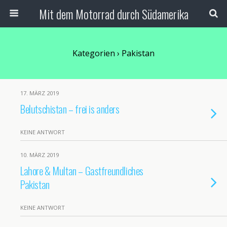
Mit dem Motorrad durch Südamerika
Kategorien ›
Pakistan
17. MÄRZ 2019
Belutschistan – frei is anders
KEINE ANTWORT
10. MÄRZ 2019
Lahore & Multan – Gastfreundliches
Pakistan
KEINE ANTWORT