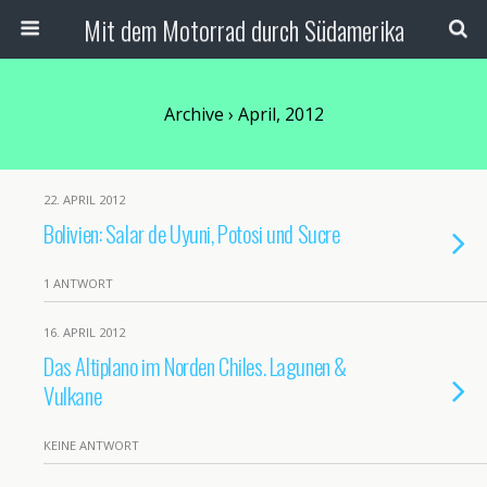
Mit dem Motorrad durch Südamerika
Archive › April, 2012
22. APRIL 2012
Bolivien: Salar de Uyuni, Potosi und Sucre
1 ANTWORT
16. APRIL 2012
Das Altiplano im Norden Chiles. Lagunen &
Vulkane
KEINE ANTWORT