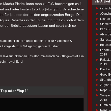
alle Artikel
den Machu Picchu kann man zu Fuß hochsteigen ca 1
iranisch
uf und ruter kosten 17,- US $)Es gibt 3 Verschiedene
„Couchs
oder für je einen der beiden angrenzenden Berge. Die
Isfahan
 Aguas Calientes in der Tourie Info für 126 SolAuf dem
Städtet
i der Brücke absetzen lassen und spart sich so
Irans S
Ab in d
Sandstu
 ankommt findet man sicher ein Taxi für 5 Sol nach St.
Belutsch
de Fahrgäste zum Mittagszug gebracht haben.
Lahore 
2019
nd Taxi zurück haben uns also immernoch ca. 60€ gekostet. Ein
Rajastan
a ein – zwei Euro!
2019
Das Lag
Good By
Strandh
Zugfahr
Nepal 
 Top oder Flop?”
Sawyer M
2018
Lumbini
Nepal – 