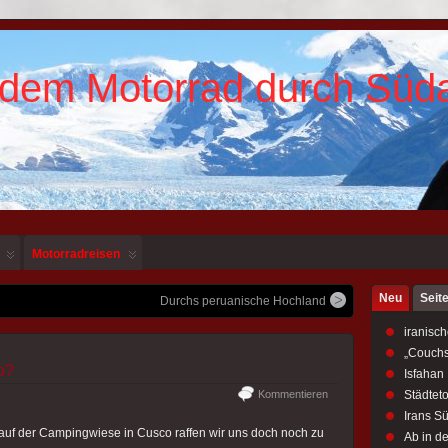
 dem Motorrad durch Süd
Motorradreisen
Neu
Seit
Durchs peruanische Hochland
iranisch
„Couchs
p?
Isfahan
Kommentieren
Städtet
Irans S
f der Campingwiese in Cusco raffen wir uns doch noch zu
Ab in d