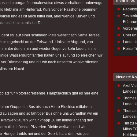
mehr Infos
use, die bergauf normalerweise etwas verhaltener unterwegs
Packlist
 und klebt mir am Hinterrad. Kurz vor der Passhöhe beginnen
Testberi
olken und es ist auch bitter kalt, aber wenige Kurven und
Erfahru
das nächste tropische Tal.
Vorbere
g geht es auf einer schmalen Piste weiter nach Santa Teresa.
Über un
Piste regelrecht an der Felswand. Links der Abgrund, von
Landesi
n hinter denen hin und wieder Gegenverkehr lauert. Immer
Reise-T
 einige Wasserdurchfahrten halten uns auf und so erreichen wir
z vor Dämmerung und bis wir nach unserem wohlverdienten
kfinstere Nacht.
Neueste K
Axel Vie
Landesi
platz für Motorradreisende. Hauptsächlich gibt es hier eine
Thomas
Landesi
 einer Gruppe im Bus bis nach Hidro Electrico mitfahren
Thomas
 zu sagen und so fährt der Bus ohne uns woraufhin wir ein
Landesi
Kraftwerk laufen wir für knapp 10 km immer entlang den
Tim
zu
R
vermutlich höchste Pizzerien-Dichte weltweit und wir
Mitas E0
r Hunger treibts nei und der Geiz b’hälts drin, wie „der
Heidena