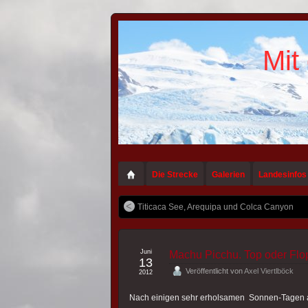
Mit
Die Strecke
Galerien
Landesinfos
Titicaca See, Arequipa und Colca Canyon
Juni
Machu Picchu. Top oder Flo
13
Veröffentlicht von
Axel Viertlböck
2012
Nach einigen sehr erholsamen Sonnen-Tagen au