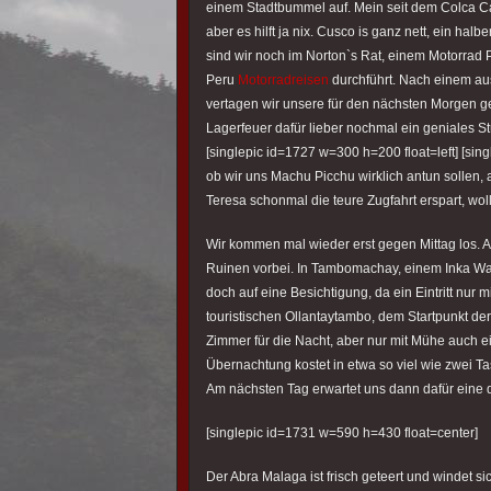
einem Stadtbummel auf. Mein seit dem Colca Ca
aber es hilft ja nix. Cusco is ganz nett, ein hal
sind wir noch im Norton`s Rat, einem Motorrad P
Peru
Motorradreisen
durchführt. Nach einem a
vertagen wir unsere für den nächsten Morgen g
Lagerfeuer dafür lieber nochmal ein geniales St
[singlepic id=1727 w=300 h=200 float=left] [si
ob wir uns Machu Picchu wirklich antun sollen, 
Teresa schonmal die teure Zugfahrt erspart, wol
Wir kommen mal wieder erst gegen Mittag los. 
Ruinen vorbei. In Tambomachay, einem Inka Was
doch auf eine Besichtigung, da ein Eintritt nur 
touristischen Ollantaytambo, dem Startpunkt de
Zimmer für die Nacht, aber nur mit Mühe auch 
Übernachtung kostet in etwa so viel wie zwei 
Am nächsten Tag erwartet uns dann dafür eine 
[singlepic id=1731 w=590 h=430 float=center]
Der Abra Malaga ist frisch geteert und windet 