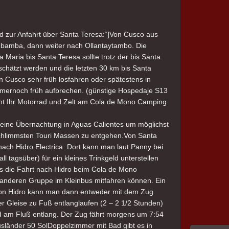
d zur Anfahrt über Santa Teresa:“]Von Cusco aus
rubamba, dann weiter nach Ollantaytambo. Die
Maria bis Santa Teresa sollte trotz der bis Santa
rschätzt werden und die letzten 30 km bis Santa
n Cusco sehr früh losfahren oder spätestens in
mernoch früh aufbrechen. (günstige Hospedaje S13
nt Ihr Motorrad und Zelt am Cola de Mono Camping
 eine Übernachtung in Aguas Calientes um möglichst
chlimmsten Touri Massen zu entgehen.Von Santa
ch Hidro Electrica. Dort kann man laut Panny bei
 tagsüber) für ein kleines Trinkgeld unterstellen
 die Fahrt nach Hidro beim Cola de Mono
r anderen Gruppe im Kleinbus mitfahren können. Ein
. Von Hidro kann man dann entweder mit dem Zug
er Gleise zu Fuß entlanglaufen (2 – 2 1/2 Stunden)
d am Fluß entlang. Der Zug fährt morgens um 7:54
usländer 50 SolDoppelzimmer mit Bad gibt es in