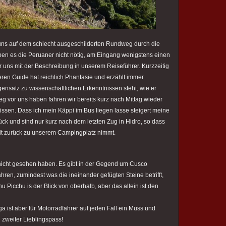
uns auf dem schlecht ausgeschilderten Rundweg durch die
aben es die Peruaner nicht nötig, am Eingang wenigstens einen
r uns mit der Beschreibung in unserem Reiseführer. Kurzzeitig
eren Guide hat reichlich Phantasie und erzählt immer
nsatz zu wissenschaftlichen Erkenntnissen steht, wie er
g vor uns haben fahren wir bereits kurz nach Mittag wieder
ssen. Dass ich mein Käppi im Bus liegen lasse steigert meine
ck und sind nur kurz nach dem letzten Zug in Hidro, so dass
 mit zurück zu unserem Campingplatz nimmt.
cht gesehen haben. Es gibt in der Gegend um Cusco
ren, zumindest was die ineinander gefügten Steine betrifft,
icchu is der Blick von oberhalb, aber das allein ist den
ist aber für Motorradfahrer auf jeden Fall ein Muss und
 zweiter Lieblingspass!