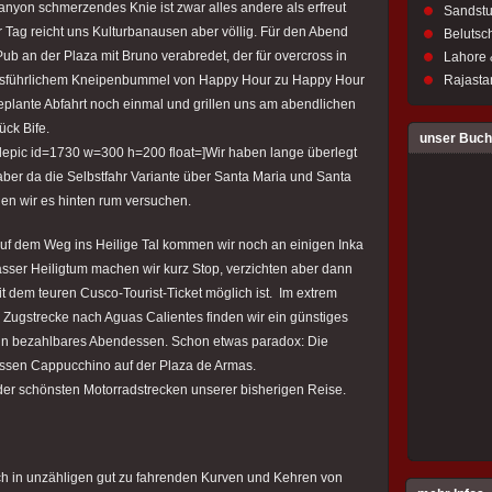
nyon schmerzendes Knie ist zwar alles andere als erfreut
Sandstu
ber Tag reicht uns Kulturbanausen aber völlig. Für den Abend
Belutsch
ub an der Plaza mit Bruno verabredet, der für overcross in
Lahore 
usführlichem Kneipenbummel von Happy Hour zu Happy Hour
Rajastan
eplante Abfahrt noch einmal und grillen uns am abendlichen
ück Bife.
unser Buch
nglepic id=1730 w=300 h=200 float=]Wir haben lange überlegt
aber da die Selbstfahr Variante über Santa Maria und Santa
len wir es hinten rum versuchen.
Auf dem Weg ins Heilige Tal kommen wir noch an einigen Inka
ser Heiligtum machen wir kurz Stop, verzichten aber dann
mit dem teuren Cusco-Tourist-Ticket möglich ist. Im extrem
r Zugstrecke nach Aguas Calientes finden wir ein günstiges
ein bezahlbares Abendessen. Schon etwas paradox: Die
Tassen Cappucchino auf der Plaza de Armas.
der schönsten Motorradstrecken unserer bisherigen Reise.
sich in unzähligen gut zu fahrenden Kurven und Kehren von