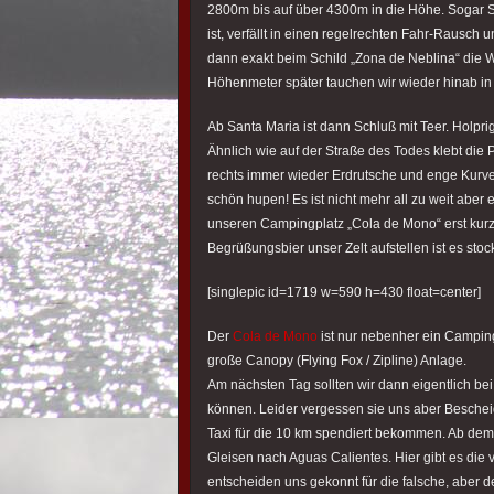
2800m bis auf über 4300m in die Höhe. Sogar S
ist, verfällt in einen regelrechten Fahr-Rausch
dann exakt beim Schild „Zona de Neblina“ die W
Höhenmeter später tauchen wir wieder hinab in 
Ab Santa Maria ist dann Schluß mit Teer. Holpri
Ähnlich wie auf der Straße des Todes klebt die 
rechts immer wieder Erdrutsche und enge Kurve
schön hupen! Es ist nicht mehr all zu weit aber
unseren Campingplatz „Cola de Mono“ erst kur
Begrüßungsbier unser Zelt aufstellen ist es stoc
[singlepic id=1719 w=590 h=430 float=center]
Der
Cola de Mono
ist nur nebenher ein Camping
große Canopy (Flying Fox / Zipline) Anlage.
Am nächsten Tag sollten wir dann eigentlich bei
können. Leider vergessen sie uns aber Bescheid
Taxi für die 10 km spendiert bekommen. Ab dem 
Gleisen nach Aguas Calientes. Hier gibt es die 
entscheiden uns gekonnt für die falsche, aber de