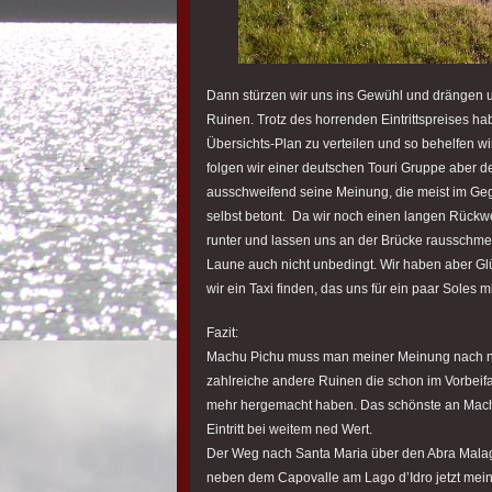
Dann stürzen wir uns ins Gewühl und drängen 
Ruinen. Trotz des horrenden Eintrittspreises h
Übersichts-Plan zu verteilen und so behelfen wi
folgen wir einer deutschen Touri Gruppe aber d
ausschweifend seine Meinung, die meist im Gege
selbst betont. Da wir noch einen langen Rückwe
runter und lassen uns an der Brücke rausschmei
Laune auch nicht unbedingt. Wir haben aber Glü
wir ein Taxi finden, das uns für ein paar Soles
Fazit:
Machu Pichu muss man meiner Meinung nach ni
zahlreiche andere Ruinen die schon im Vorbeifah
mehr hergemacht haben. Das schönste an Machu P
Eintritt bei weitem ned Wert.
Der Weg nach Santa Maria über den Abra Malaga 
neben dem Capovalle am Lago d’Idro jetzt mein