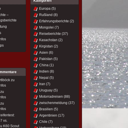
Kategorien
e
Europa
(5)
chte –
Rußland
(8)
ngsberichte
Erfahrungsberichte
(2)
itung
Mongolei
(7)
s
Reiseberichte
(37)
nfos
Kasachstan
(2)
ips
Kirgistan
(2)
Asien
(6)
Pakistan
(5)
China
(1)
Indien
(8)
ommentare
Nepal
(5)
rtlböck
zu
Iran
(7)
nfos
Uruguay
(5)
zu
Motorradreisen
(88)
nfos
zwischenmeldung
(37)
zu
nfos
Brasilien
(5)
eifentest:
Argentinien
(17)
7 vs.
Chile
(7)
u K60 Scout