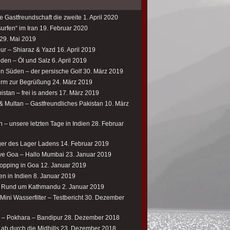
e Gastfreundschaft die zweite
1. April 2020
urfen“ im Iran
19. Februar 2020
29. Mai 2019
our – Shiaraz & Yazd
16. April 2019
üden – Öl und Salz
6. April 2019
en Süden – der persische Golf
30. März 2019
rm zur Begrüßung
24. März 2019
istan – frei is anders
17. März 2019
& Multan – Gastfreundliches Pakistan
10. März
 – unsere letzten Tage in Indien
28. Februar
er des Lager Ladens
14. Februar 2019
e Goa – Hallo Mumbai
23. Januar 2019
opping in Goa
12. Januar 2019
en in Indien
8. Januar 2019
– Rund um Kathmandu
2. Januar 2019
ini Wasserfilter – Testbericht
30. Dezember
 – Pokhara – Bandipur
28. Dezember 2018
ab durch die Midhills
23. Dezember 2018