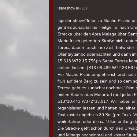
[slideshow id=38]
[spoiler show=“Infos zu Machu Picchu un
geht es zunächst ins Heilige Tal nach U
Strecke über den Abra Malaga über Santa 
Maria frisch geteerten Straße nicht unte
Teresa dauern auch ihre Zeit. Entweder i
Ollantaytambo übernachten und dann im
15.618 W72 15.756)In Santa Teresa kön
stehen lassen. (S13 08.469 W72 36.567)
Für Machu Pichu empfehle ich erst noch
früh auf dem Berg zu sein und so dem s
Teresa geht es zunächst nochmal 10km na
einem Bauern das Motorrad (auf jeden Fall
S13°10.443 W072°33.917. Wir haben uns
organisieren lassen und hätten bei eine
Taxi kostet angeblich 30 Sol (pro Taxi)
weiterfahren oder die ca 10km entlang d
Die Strecke geht schön durch den Urwal
und Mittags nocheinmal und kostet für A