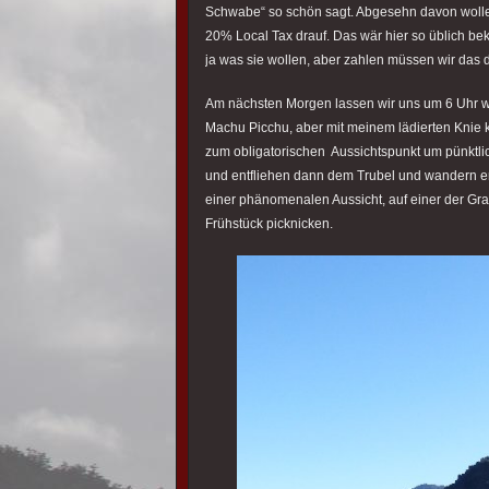
Schwabe“ so schön sagt. Abgesehn davon woll
20% Local Tax drauf. Das wär hier so üblich be
ja was sie wollen, aber zahlen müssen wir das
Am nächsten Morgen lassen wir uns um 6 Uhr 
Machu Picchu, aber mit meinem lädierten Knie 
zum obligatorischen Aussichtspunkt um pünktl
und entfliehen dann dem Trubel und wandern ers
einer phänomenalen Aussicht, auf einer der Gr
Frühstück picknicken.