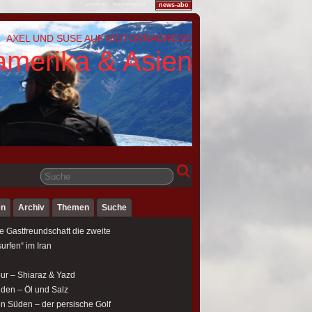
sitemap
impressum
news-abo
AXEL UND SUSE AUF MOTORRADREISE
amerika & Asien
en
Archiv
Themen
Suche
e Gastfreundschaft die zweite
urfen“ im Iran
our – Shiaraz & Yazd
üden – Öl und Salz
en Süden – der persische Golf